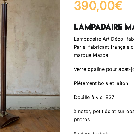
390,00
€
Lampadaire M
Lampadaire Art Déco, fa
Paris, fabricant français 
marque Mazda
Verre opaline pour abat-j
Piètement bois et laiton
Douille à vis, E27
à noter, petit éclat sur op
photos
Rupture de stock